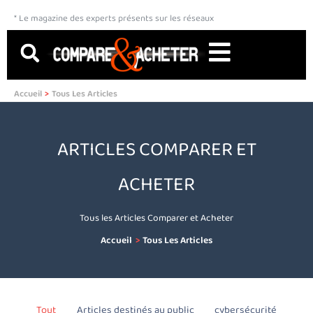
Aller
* Le magazine des experts présents sur les réseaux
au
contenu
Accueil
Tous Les Articles
ARTICLES COMPARER ET
ACHETER
Tous les Articles Comparer et Acheter
Accueil
Tous Les Articles
Tout
Articles destinés au public
cybersécurité