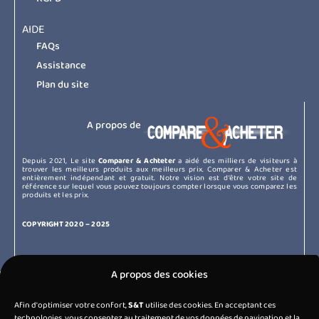
AIDE
FAQs
Assistance
Plan du site
A propos de
Depuis 2021, Le site
Comparer & Achteter
a aidé des milliers de visiteurs à
trouver les meilleurs produits aux meilleurs prix.
Comparer & Acheter est
entièrement indépendant et gratuit. Notre vision est d’être votre site de
référence sur lequel vous pouvez toujours compter lorsque vous comparez les
produits et les prix.
COPYRIGHT 2020 – 2025
A propos des cookies
Prev
PRÉCÈDENT
Afin d'optimiser votre confort,
S&T
utilise des cookies. En acceptant ces
Comment choisir la meilleure Tablette en 2025 ?
technologies, vous consentez au traitement de vos données de navigation et la