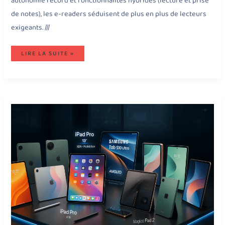
autonomie record et fonctionnalités hybrides (lecture et prise
de notes), les e-readers séduisent de plus en plus de lecteurs
exigeants. ///
LIRE LA SUITE »
COMMENT
CHOISIR
LA
MEILLEURE
TABLETTE
EN
2025
?