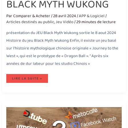
BLACK MYTH WUKONG
Par
Comparer & Acheter
/
28 avril 2024
/
APP & Logiciel
/
Articles destinés au public
,
Jeu Vidéo
/
29 minutes de lecture
présentation du JEU Black Myth Wukong sortie le 8 aout 2024
Histoire du jeu Black Myth Wukong Enfin, il existe un jeu basé
sur l’histoire mythologique chinoise originale « Journey to the
West », qui est le prototype de « Dragon Ball ». ” Après six
années de dur labeur pour les studio Chinois «
LIRE LA SUITE »
QUELLES
PLATEFORMES
DE
VIDÉOS
CHOISIR
EN
2025
?