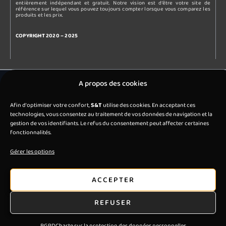
entièrement indépendant et gratuit. Notre vision est d’être votre site de
référence sur lequel vous pouvez toujours compter lorsque vous comparez les
produits et les prix.
COPYRIGHT 2020 – 2025
Prev
A propos des cookies
PRÉCÈDENT
SUIVANT
Forum
Sitemap
Afin d'optimiser votre confort,
S&T
utilise des cookies. En acceptant ces
CE SITE EST SOUTENUS PAR :
technologies, vous consentez au traitement de vos données de navigation et la
gestion de vos identifiants. Le refus du consentement peut affecter certaines
PIXELCLUB
fonctionnalités.
INSTITUT DE L'IA
Gérer les options
CEDRIC LENEUTRE
AGENCE ODD
ACCEPTER
*
comparer-achat.fr
peut avoir recours à l’IA générative pour contrôler
REFUSER
l’exactitude des informations publiées.
SITE WEB By OdD
RGPD
Charte sur la protection des données personnelles