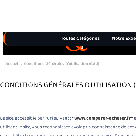
Aller
au
contenu
Toutes Catégories
Notre Expe
* Le magazine des experts présents sur les réseaux
Accueil
Conditions Générales D’utilisation (CGU)
CONDITIONS GÉNÉRALES D’UTILISATION 
Le site, accessible par l’url suivant :
” www.comparer-acheter.fr “
e
utilisant le site, vous reconnaissez avoir pris connaissance de ces
saurait être tenu pour responsable en aucune manière d’une mauvai