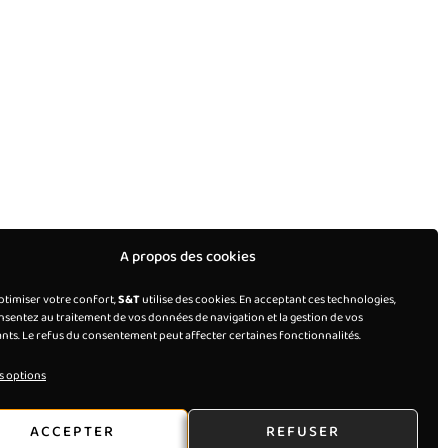
A propos des cookies
ptimiser votre confort,
S&T
utilise des cookies. En acceptant ces technologies,
sentez au traitement de vos données de navigation et la gestion de vos
ants. Le refus du consentement peut affecter certaines fonctionnalités.
s options
ACCEPTER
REFUSER