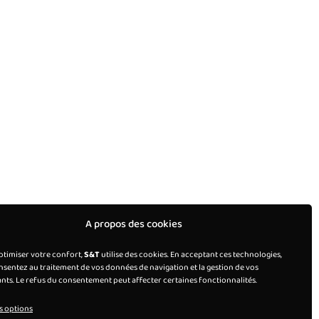
A propos des cookies
ptimiser votre confort,
S&T
utilise des cookies. En acceptant ces technologies,
sentez au traitement de vos données de navigation et la gestion de vos
ants. Le refus du consentement peut affecter certaines fonctionnalités.
s options