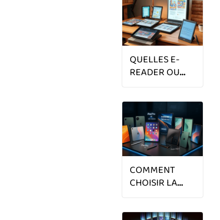
POUR PME, PMI
ET ETI EN 2025
?
QUELLES E-
READER OU
LISEUSES
ÉLECTRONIQUES
EN 2025 ?
COMMENT
CHOISIR LA
MEILLEURE
TABLETTE EN