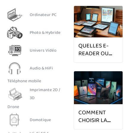
Ordinateur PC
Photo & Hybride
QUELLES E-
Univers Vidéo
READER OU
LISEUSES
ÉLECTRONIQUES
Audio & HiFi
EN 2025 ?
Téléphone mobile
Imprimante 2D /
3D
Drone
COMMENT
CHOISIR LA
Domotique
MEILLEURE