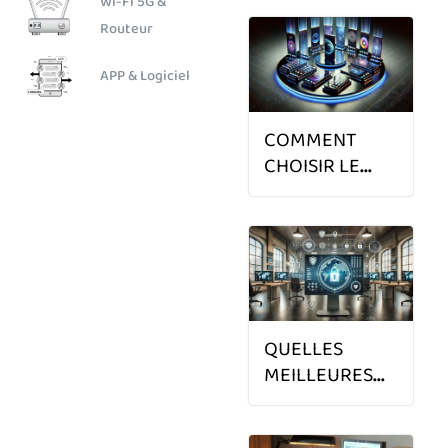
Wi-Fi 5G &
TABLETTE EN
Routeur
2025 ?
APP
APP & Logiciel
LOGICIEL
COMMENT
CHOISIR LE
MEILLEUR
SMARTPHONE
EN 2025 ?
QUELLES
MEILLEURES
SOLUTIONS DE
CYBERSÉCURITÉ